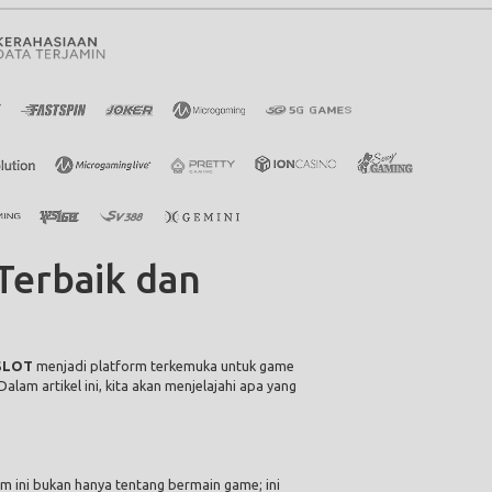
Crime
Princess of RA
Terbaik dan
Thai
Soccer King
SLOT
menjadi platform terkemuka untuk game
lam artikel ini, kita akan menjelajahi apa yang