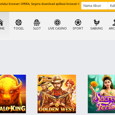
rowser OPERA, Segera download aplikasi browser OPERA melalui google playstor
ME
TOGEL
SLOT
LIVE CASINO
SPORT
SABUNG
ARC