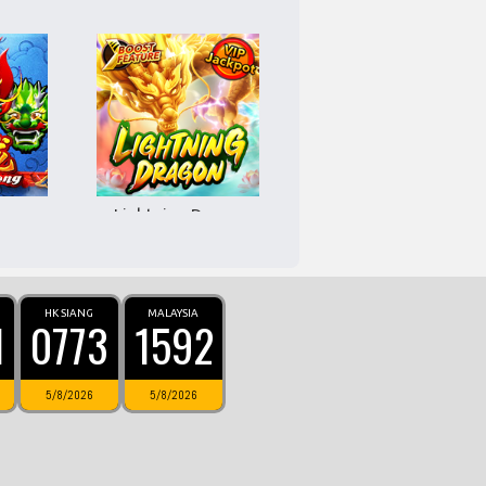
Long
Lightning Dragon
N
HK SIANG
MALAYSIA
1
0773
1592
5/8/2026
5/8/2026
tars
Candy Bonanza