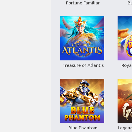
Fortune Familiar
Bu
Treasure of Atlantis
Roya
Blue Phantom
Legen