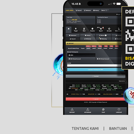
Fruit Tycoon
Honey 888
H
TENTANG KAMI
|
BANTUAN
|